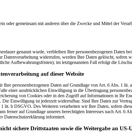
ie allein oder gemeinsam mit anderen über die Zwecke und Mittel der V
cherdauer genannt wurde, verbleiben Ihre personenbezogenen Daten bei 
r Datenverarbeitung widerrufen, werden Ihre Daten gelöscht, sofern wi
liche Aufbewahrungsfristen); im letztgenannten Fall erfolgt die Löschu
tenverarbeitung auf dieser Website
 wir Ihre personenbezogenen Daten auf Grundlage von Art. 6 Abs. 1 li
lle einer ausdrücklichen Einwilligung in die Übertragung personenbez
icherung von Cookies oder in den Zugriff auf Informationen in Ihr Endge
Die Einwilligung ist jederzeit widerrufbar. Sind Ihre Daten zur Vert
. 1 lit. b DSGVO. Des Weiteren verarbeiten wir Ihre Daten, sofern diese 
 ferner auf Grundlage unseres berechtigten Interesses nach Art. 6 Abs
r Datenschutzerklärung informiert.
icht sichere Drittstaaten sowie die Weitergabe an US-U