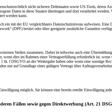
enschutzrechtlich nicht sicheren Drittstaaten sowie US-Tools, deren
ezogene Daten in diese Staaten übertragen und dort verarbeitet werden. 
iert werden kann.
zlich ein mit der EU vergleichbares Datenschutzniveau aufweisen. Eine
rk“ (DPF) besitzt oder über geeignete zusätzliche Garantien verfügt. 
 externen Stellen zusammen. Dabei ist teilweise auch eine Übermittlung
 wenn dies im Rahmen einer Vertragserfüllung erforderlich ist, wenn wi
s. 1 lit. f DSGVO an der Weitergabe haben oder wenn eine sonstige Re
n nur auf Grundlage eines gültigen Vertrags über Auftragsverarbeitun
inwilligung möglich. Sie können eine bereits erteilte Einwilligung jed
nderen Fällen sowie gegen Direktwerbung (Art. 21 DS