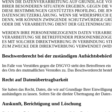
WENN DIE DATENVERARBEITUNG AUF GRUNDLAGE VON ART
IHRER BESONDEREN SITUATION ERGEBEN, GEGEN DIE 
DIESE BESTIMMUNGEN GESTÜTZTES PROFILING. DIE J
DATENSCHUTZERKLÄRUNG. WENN SIE WIDERSPRUCH EI
DENN, WIR KÖNNEN ZWINGENDE SCHUTZWÜRDIGE GRÜN
ODER DIE VERARBEITUNG DIENT DER GELTENDMACHUN
WERDEN IHRE PERSONENBEZOGENEN DATEN VERARBEITE
VERARBEITUNG SIE BETREFFENDER PERSONENBEZOGEN
ES MIT SOLCHER DIREKTWERBUNG IN VERBINDUNG ST
ZUM ZWECKE DER DIREKTWERBUNG VERWENDET (WIDERS
Beschwerde­recht bei der zuständigen Aufsichts­behörd
Im Falle von Verstößen gegen die DSGVO steht den Betroffenen ein Be
des Orts des mutmaßlichen Verstoßes zu. Das Beschwerderecht besteht
Recht auf Daten­übertrag­barkeit
Sie haben das Recht, Daten, die wir auf Grundlage Ihrer Einwilligung 
aushändigen zu lassen. Sofern Sie die direkte Übertragung der Daten a
Auskunft, Berichtigung und Löschung