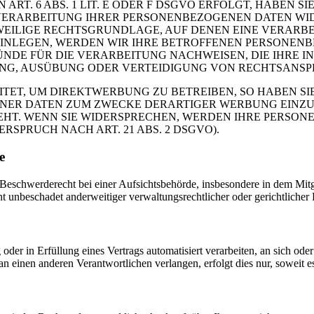
. 6 ABS. 1 LIT. E ODER F DSGVO ERFOLGT, HABEN SIE
VERARBEITUNG IHRER PERSONENBEZOGENEN DATEN WIDE
EWEILIGE RECHTSGRUNDLAGE, AUF DENEN EINE VERARBE
NLEGEN, WERDEN WIR IHRE BETROFFENEN PERSONENBE
DE FÜR DIE VERARBEITUNG NACHWEISEN, DIE IHRE IN
G, AUSÜBUNG ODER VERTEIDIGUNG VON RECHTSANSPRÜC
T, UM DIREKTWERBUNG ZU BETREIBEN, SO HABEN SIE
ER DATEN ZUM ZWECKE DERARTIGER WERBUNG EINZULEG
EHT. WENN SIE WIDERSPRECHEN, WERDEN IHRE PERSO
PRUCH NACH ART. 21 ABS. 2 DSGVO).
e
schwerderecht bei einer Aufsichtsbehörde, insbesondere in dem Mitgli
 unbeschadet anderweitiger verwaltungsrechtlicher oder gerichtlicher 
oder in Erfüllung eines Vertrags automatisiert verarbeiten, an sich od
n einen anderen Verantwortlichen verlangen, erfolgt dies nur, soweit e