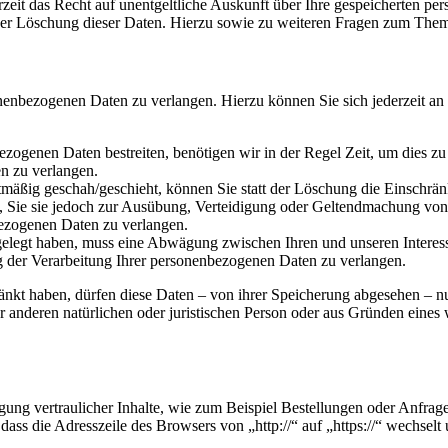
zeit das Recht auf unentgeltliche Auskunft über Ihre gespeicherten 
der Löschung dieser Daten. Hierzu sowie zu weiteren Fragen zum Them
onenbezogenen Daten zu verlangen. Hierzu können Sie sich jederzeit a
ezogenen Daten bestreiten, benötigen wir in der Regel Zeit, um dies z
n zu verlangen.
mäßig geschah/geschieht, können Sie statt der Löschung die Einschrän
Sie sie jedoch zur Ausübung, Verteidigung oder Geltendmachung von R
ezogenen Daten zu verlangen.
legt haben, muss eine Abwägung zwischen Ihren und unseren Interess
g der Verarbeitung Ihrer personenbezogenen Daten zu verlangen.
änkt haben, dürfen diese Daten – von ihrer Speicherung abgesehen – n
anderen natürlichen oder juristischen Person oder aus Gründen eines w
ung vertraulicher Inhalte, wie zum Beispiel Bestellungen oder Anfrage
dass die Adresszeile des Browsers von „http://“ auf „https://“ wechsel